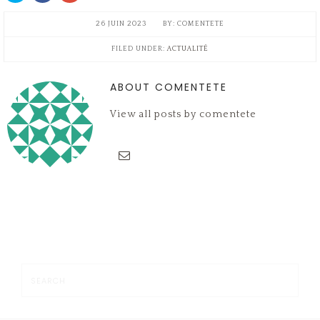
partager
partager
partager
sur
sur
sur
Twitter(ouvre
Facebook(ouvre
Google+
26 JUIN 2023
COMENTETE
dans
dans
(ouvre
une
une
dans
nouvelle
nouvelle
une
FILED UNDER:
ACTUALITÉ
fenêtre)
fenêtre)
nouvelle
fenêtre)
ABOUT COMENTETE
View all posts by comentete