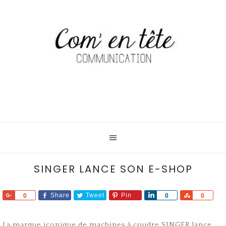
SINGER LANCE SON E-SHOP
Share
Share
Tweet
Pin
Share
Share
0
0
0
La marque iconique de machines à coudre SINGER lance