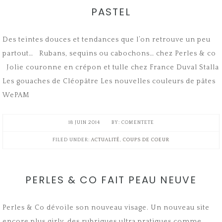
PASTEL
Des teintes douces et tendances que l’on retrouve un peu
partout… Rubans, sequins ou cabochons… chez Perles & co
Jolie couronne en crépon et tulle chez France Duval Stalla
Les gouaches de Cléopâtre Les nouvelles couleurs de pâtes
WePAM
18 JUIN 2014
COMENTETE
FILED UNDER:
ACTUALITÉ
,
COUPS DE COEUR
PERLES & CO FAIT PEAU NEUVE
Perles & Co dévoile son nouveau visage. Un nouveau site
encore plus girly, des rubriques ultra pratiques comme