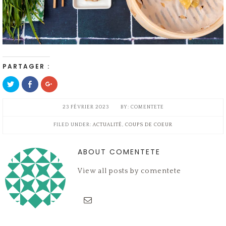
PARTAGER :
Cliquez
Cliquez
Cliquez
pour
pour
pour
partager
partager
partager
sur
sur
sur
Twitter(ouvre
Facebook(ouvre
Google+
23 FÉVRIER 2023
COMENTETE
dans
dans
(ouvre
une
une
dans
nouvelle
nouvelle
une
FILED UNDER:
ACTUALITÉ
,
COUPS DE COEUR
fenêtre)
fenêtre)
nouvelle
fenêtre)
ABOUT COMENTETE
View all posts by comentete