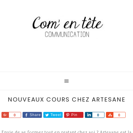
NOUVEAUX COURS CHEZ ARTESANE
Share
Share
Tweet
Pin
Share
Share
0
0
0
Envie de se former tout en restant chez soi ? Artesane est la