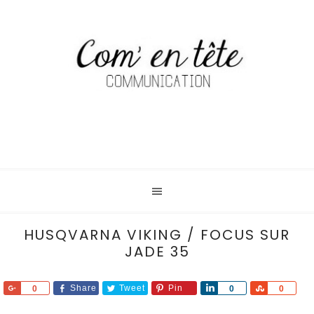
HUSQVARNA VIKING / FOCUS SUR
JADE 35
Share
Share
Tweet
Pin
Share
Share
0
0
0