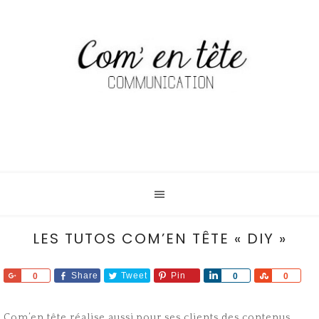
LES TUTOS COM’EN TÊTE « DIY »
Share
Share
Tweet
Pin
Share
Share
0
0
0
Com’en tête réalise aussi pour ses clients des contenus