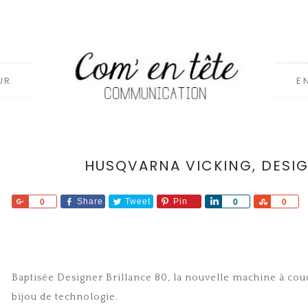
UR
E
HUSQVARNA VICKING, DESIG
Share
Share
Tweet
Pin
Share
Share
0
0
0
Baptisée Designer Brillance 80, la nouvelle machine à co
bijou de technologie.