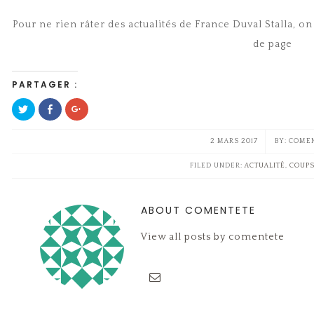
Pour ne rien râter des actualités de France Duval Stalla, on 
de page
PARTAGER :
Cliquez
Cliquez
Cliquez
pour
pour
pour
partager
partager
partager
sur
sur
sur
Twitter(ouvre
Facebook(ouvre
Google+
2 MARS 2017
COME
dans
dans
(ouvre
une
une
dans
nouvelle
nouvelle
une
FILED UNDER:
ACTUALITÉ
,
COUPS
fenêtre)
fenêtre)
nouvelle
fenêtre)
ABOUT COMENTETE
View all posts by comentete