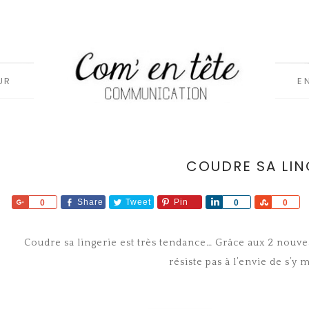
UR
E
COUDRE SA LIN
Share
Share
Tweet
Pin
Share
Share
0
0
0
Coudre sa lingerie est très tendance… Grâce aux 2 nouv
résiste pas à l’envie de s’y 