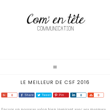
LE MEILLEUR DE CSF 2016
Share
Share
Tweet
Pin
Share
Share
0
0
0
Encore un nouveau salon bien inspirant avec ses marques