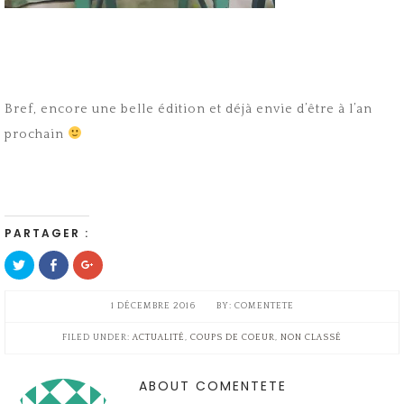
Bref, encore une belle édition et déjà envie d’être à l’an
prochain
PARTAGER :
Cliquez
Cliquez
Cliquez
pour
pour
pour
partager
partager
partager
sur
sur
sur
Twitter(ouvre
Facebook(ouvre
Google+
1 DÉCEMBRE 2016
COMENTETE
dans
dans
(ouvre
une
une
dans
nouvelle
nouvelle
une
FILED UNDER:
ACTUALITÉ
,
COUPS DE COEUR
,
NON CLASSÉ
fenêtre)
fenêtre)
nouvelle
fenêtre)
ABOUT COMENTETE