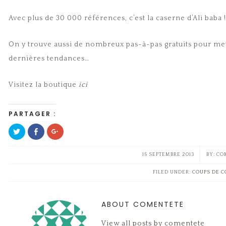
Avec plus de 30 000 références, c’est la caserne d’Ali baba !
On y trouve aussi de nombreux pas-à-pas gratuits pour met
dernières tendances…
Visitez la boutique
ici
PARTAGER :
Cliquez
Cliquez
Cliquez
pour
pour
pour
partager
partager
partager
sur
sur
sur
Twitter(ouvre
Facebook(ouvre
Google+
15 SEPTEMBRE 2013
CO
dans
dans
(ouvre
une
une
dans
nouvelle
nouvelle
une
FILED UNDER:
COUPS DE 
fenêtre)
fenêtre)
nouvelle
fenêtre)
ABOUT COMENTETE
View all posts by comentete