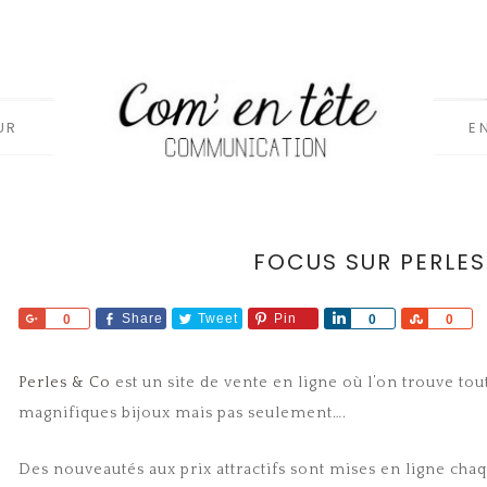
UR
E
FOCUS SUR PERLE
Share
Share
Tweet
Pin
Share
Share
0
0
0
Perles & Co
est un site de vente en ligne où l’on trouve to
magnifiques bijoux mais pas seulement….
Des nouveautés aux prix attractifs sont mises en ligne chaq