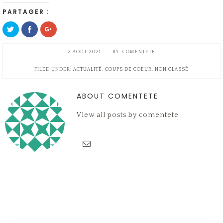
PARTAGER :
Cliquez
Cliquez
Cliquez
pour
pour
pour
partager
partager
partager
sur
sur
sur
Twitter(ouvre
Facebook(ouvre
Google+
2 AOÛT 2021
COMENTETE
dans
dans
(ouvre
une
une
dans
nouvelle
nouvelle
une
FILED UNDER:
ACTUALITÉ
,
COUPS DE COEUR
,
NON CLASSÉ
fenêtre)
fenêtre)
nouvelle
fenêtre)
ABOUT COMENTETE
View all posts by comentete